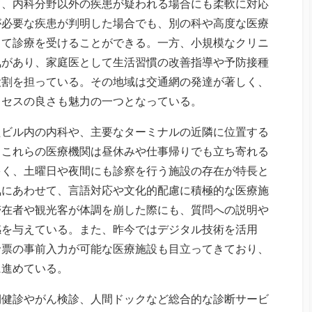
て、内科分野以外の疾患が疑われる場合にも柔軟に対応
が必要な疾患が判明した場合でも、別の科や高度な医療
して診療を受けることができる。一方、小規模なクリニ
気があり、家庭医として生活習慣の改善指導や予防接種
役割を担っている。その地域は交通網の発達が著しく、
クセスの良さも魅力の一つとなっている。
たビル内の内科や、主要なターミナルの近隣に位置する
。これらの医療機関は昼休みや仕事帰りでも立ち寄れる
多く、土曜日や夜間にも診察を行う施設の存在が特長と
気にあわせて、言語対応や文化的配慮に積極的な医療施
滞在者や観光客が体調を崩した際にも、質問への説明や
感を与えている。また、昨今ではデジタル技術を活用
診票の事前入力が可能な医療施設も目立ってきており、
に進めている。
期健診やがん検診、人間ドックなど総合的な診断サービ