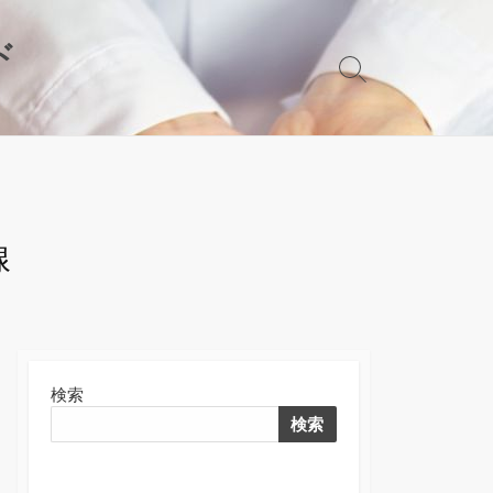
ド
検
索
切
り
替
え
線
検索
検索