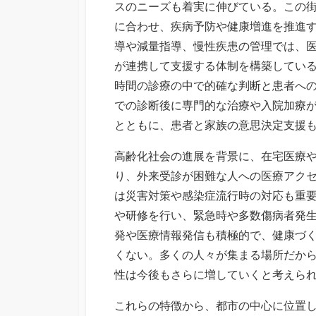
スのニーズも着実に伸びている。この
に合わせ、疾病予防や健康増進を推進
導や減量指導、慢性疾患の管理では、
が連携して支援する体制を構築してい
時間の診療の中で的確な判断と患者へ
での診断後に専門的な治療や入院加療
とともに、患者と家族の意思決定支援
高齢化社会の進展を背景に、在宅医療
り、外来受診が困難な人への医療アク
は災害対策や感染症流行時の対応も重
や研修を行い、緊急時や多数傷病者発
発や医療情報発信も積極的で、健康づ
くない。多くの人々が集まる場所だか
性は今後もさらに増していくと考えら
これらの特徴から、都市の中心に位置