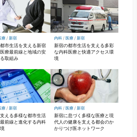
医療
/
新宿
内科
/
医療
/
新宿
な都市生活を支える新宿
新宿の都市生活を支える多彩
科医療最前線と地域の安
な内科医療と快適アクセス環
守る取組み
境
医療
/
新宿
内科
/
医療
/
新宿
が支える多様な都市生活
新宿に息づく多様な医療と現
の最前線と進化する内科
代人の健康を支える都会のか
環境
かりつけ医ネットワーク