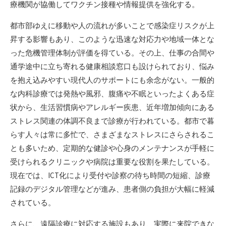
療機関が協働してワクチン接種や情報提供を強化する。
都市部ゆえに移動や人の流れが多いことで感染症リスクが上
昇する影響もあり、このような迅速な対応力や地域一体とな
った危機管理体制が評価を得ている。その上、仕事の合間や
通学途中に立ち寄れる健康相談窓口も設けられており、悩み
を抱え込みやすい現代人のサポートにも余念がない。一般的
な内科診療では発熱や風邪、腹痛や不眠といったよくある症
状から、生活習慣病やアレルギー疾患、近年増加傾向にある
ストレス関連の体調不良まで診療が行われている。都市で暮
らす人々は常に多忙で、さまざまなストレスにさらされるこ
とも多いため、定期的な健診や心身のメンテナンスが手軽に
受けられるクリニックや病院は重要な役割を果たしている。
現在では、ICT化により受付や診察の待ち時間の短縮、診療
記録のデジタル管理などが進み、患者側の負担が大幅に軽減
されている。
さらに、遠隔診療に対応する施設もあり、実際に来院できな