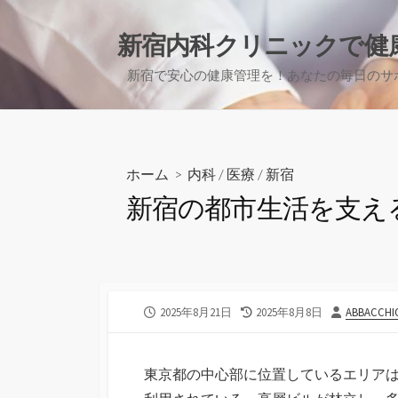
コ
ン
新宿内科クリニックで健
テ
新宿で安心の健康管理を！あなたの毎日のサ
ン
ツ
へ
ス
キ
ホーム
>
内科
/
医療
/
新宿
ッ
新宿の都市生活を支え
プ
公
最
投
2025年8月21日
2025年8月8日
ABBACCHI
開
終
稿
日
更
者
新
東京都の中心部に位置しているエリア
日