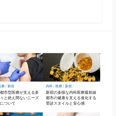
医療
/
新宿
内科
/
医療
/
新宿
の都市型医療が支える多
新宿の多様な内科医療最前線
人々と絶え間ないニーズ
都市の健康を支える進化する
力について
受診スタイルと安心感