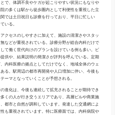
ことで、体調不良やケガが起こりやすい状況にもなりや
病院の多くは駅から徒歩圏内として利便性を重視した立
機関では土日祝日も診療を行っており、平日に忙しい
っている。
、アクセスのしやすさに加えて、施設の清潔さやスタッ
有無などが重視されている。診療分野が総合内科だけで
として働く世代向けのプランを設けている例も多い。ビ
の提供や、結果説明の簡潔さが評判を呼んでいる。定期
ど、内科医療の拠点としてだけでなく、地域全体のウェ
もある。駅周辺の都市再開発や人口増加に伴い、今後も
なテーマとなっていくことが予想される。
療の進化は、今後も連続して拡充されることが期待でき
で多くの人が行き交うエリアであり、高層ビルや商業施
し、都市と自然が調和しています。発達した交通網によ
便性も重視されています。特に医療面では、内科病院や