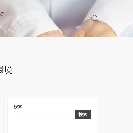
ド
検
索
切
り
替
え
環境
検索
検索