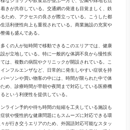
多様なショップや飲食店が並ぶ一方で、公園や緑地も点
ち着きが共存している。交通網の発達も目覚ましく、鉄
いるため、アクセスの良さが際立っている。こうした都
の生活利便性向上も重視されている。商業施設の充実や
の整備も盛んである。
、多くの人が短時間で移動できるこのエリアでは、健康
施設が立地している。特に一般的な体調不良から慢性疾
しては、複数の病院やクリニックが開設されている。こ
、インフルエンザなど、日常的に発生しやすい症状を持
スパーソンや買い物客の中には、時間が限られた中で体
のため、診療時間が早朝や夜間まで対応している医療機
きるという利便性を提供している。
オンライン予約や待ち時間の短縮を工夫している施設も
な症状や慢性的な健康問題にもスムーズに対応できる環
人々が行き交うエリアのため、外国語対応可能なスタッ