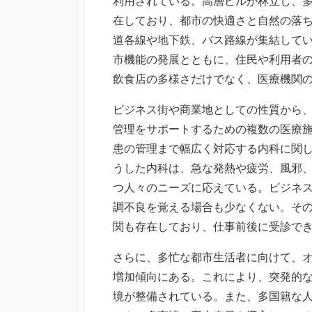
利用されている。
高層ビルが林立し、
在しており、都市の快適さと自然の落
道各線や地下鉄、バス路線が集結して
市機能の発展とともに、住民や利用者
飲食店の多様さだけでなく、医療機関
ビジネス街や商業地としての性質から
管理をサポートするための複数の医療
患の管理まで幅広く対応する内科に関
うした内科は、急な発熱や疲労、風邪
つ人々のニーズに応えている。ビジネ
調不良を覚える場合も少なくない。そ
関も存在しており、仕事前後に受診で
さらに、多忙な都市生活者に向けて、
増加傾向にある。これにより、突発的
境が整備されている。また、多国籍な