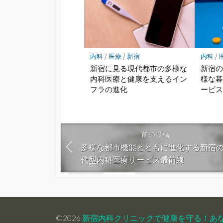
内科
/
医療
/
新宿
内科
/
新宿に見る現代都市の多様な
新宿
内科医療と健康を支えるイン
様な
フラの進化
ービ
前の投稿
多様な都市機能とともに進化する新宿
代型内科医療サービス最前線
©2026
新宿内科クリニックで健康を守る！あ