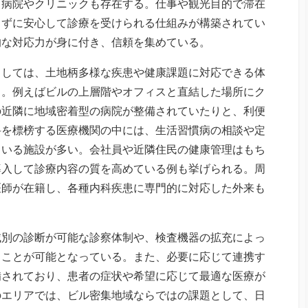
る病院やクリニックも存在する。仕事や観光目的で滞在
じずに安心して診療を受けられる仕組みが構築されてい
的な対応力が身に付き、信頼を集めている。
としては、土地柄多様な疾患や健康課題に対応できる体
る。例えばビルの上層階やオフィスと直結した場所にク
の近隣に地域密着型の病院が整備されていたりと、利便
科を標榜する医療機関の中には、生活習慣病の相談や定
ている施設が多い。会社員や近隣住民の健康管理はもち
導入して診療内容の質を高めている例も挙げられる。周
医師が在籍し、各種内科疾患に専門的に対応した外来も
域別の診断が可能な診察体制や、検査機器の拡充によっ
ることが可能となっている。また、必要に応じて連携す
備されており、患者の症状や希望に応じて最適な医療が
のエリアでは、ビル密集地域ならではの課題として、日