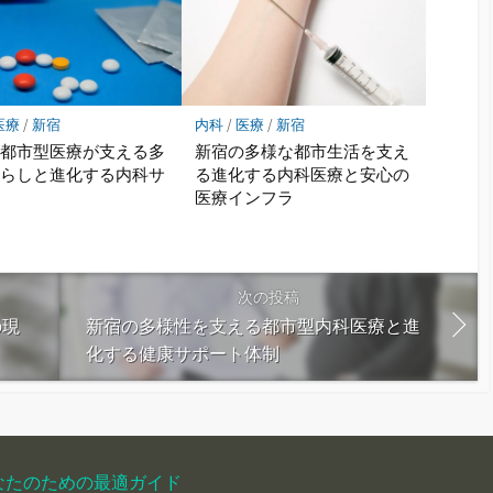
医療
/
新宿
内科
/
医療
/
新宿
の都市型医療が支える多
新宿の多様な都市生活を支え
暮らしと進化する内科サ
る進化する内科医療と安心の
ス
医療インフラ
次の投稿
の現
新宿の多様性を支える都市型内科医療と進
化する健康サポート体制
なたのための最適ガイド